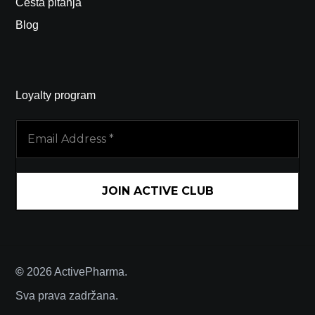
Česta pitanja
Blog
Loyalty program
Email
Address
*
©
2026
ActivePharma.
Sva prava zadržana.