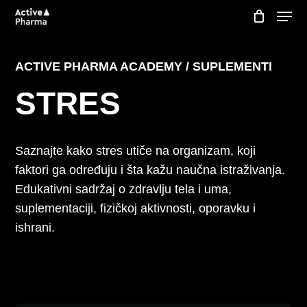
Skip
Menu
to
Korpa
Close
Cart
main
content
ACTIVE PHARMA ACADEMY / SUPLEMENTI
STRES
Saznajte kako stres utiče na organizam, koji
faktori ga određuju i šta kažu naučna istraživanja.
Edukativni sadržaj o zdravlju tela i uma,
suplementaciji, fizičkoj aktivnosti, oporavku i
ishrani.