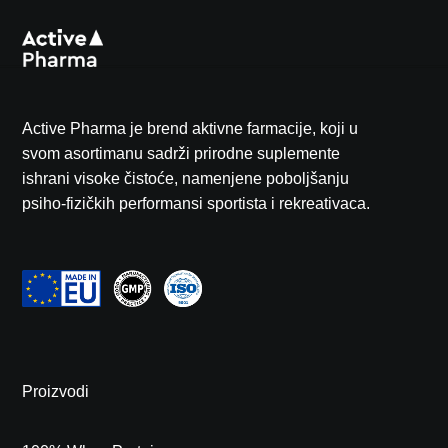
Active Pharma je brend aktivne farmacije, koji u
svom asortimanu sadrži prirodne suplemente
ishrani visoke čistoće, namenjene poboljšanju
psiho-fizičkih performansi sportista i rekreativaca.
Nema proizvoda u korpi.
Idi Na Shop
Proizvodi