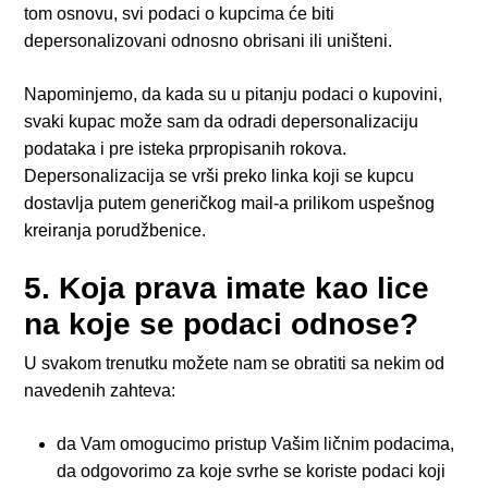
tom osnovu, svi podaci o kupcima će biti
depersonalizovani odnosno obrisani ili uništeni.
Napominjemo, da kada su u pitanju podaci o kupovini,
svaki kupac može sam da odradi depersonalizaciju
podataka i pre isteka prpropisanih rokova.
Depersonalizacija se vrši preko linka koji se kupcu
dostavlja putem generičkog mail-a prilikom uspešnog
kreiranja porudžbenice.
5. Koja prava imate kao lice
na koje se podaci odnose?
U svakom trenutku možete nam se obratiti sa nekim od
navedenih zahteva:
da Vam omogucimo pristup Vašim ličnim podacima,
da odgovorimo za koje svrhe se koriste podaci koji