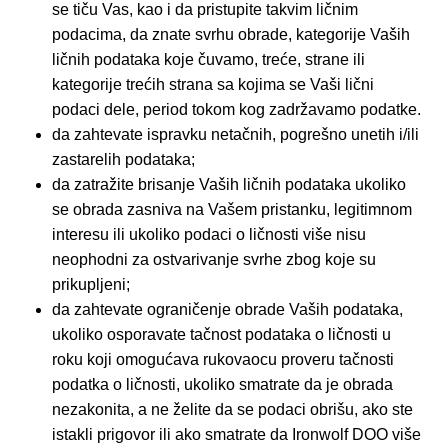
se tiču Vas, kao i da pristupite takvim ličnim
podacima, da znate svrhu obrade, kategorije Vaših
ličnih podataka koje čuvamo, treće, strane ili
kategorije trećih strana sa kojima se Vaši lični
podaci dele, period tokom kog zadržavamo podatke.
da zahtevate ispravku netačnih, pogrešno unetih i/ili
zastarelih podataka;
da zatražite brisanje Vaših ličnih podataka ukoliko
se obrada zasniva na Vašem pristanku, legitimnom
interesu ili ukoliko podaci o ličnosti više nisu
neophodni za ostvarivanje svrhe zbog koje su
prikupljeni;
da zahtevate ograničenje obrade Vaših podataka,
ukoliko osporavate tačnost podataka o ličnosti u
roku koji omogućava rukovaocu proveru tačnosti
podatka o ličnosti, ukoliko smatrate da je obrada
nezakonita, a ne želite da se podaci obrišu, ako ste
istakli prigovor ili ako smatrate da Ironwolf DOO više