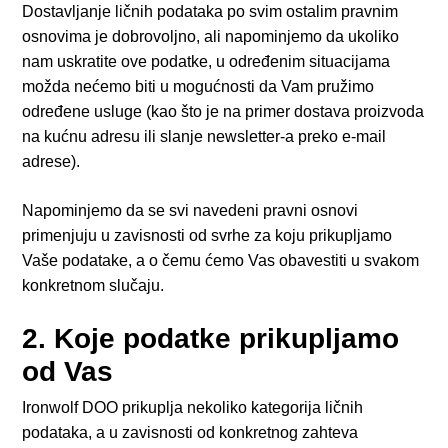
Dostavljanje ličnih podataka po svim ostalim pravnim
osnovima je dobrovoljno, ali napominjemo da ukoliko
nam uskratite ove podatke, u određenim situacijama
možda nećemo biti u mogućnosti da Vam pružimo
određene usluge (kao što je na primer dostava proizvoda
na kućnu adresu ili slanje newsletter-a preko e-mail
adrese).
Napominjemo da se svi navedeni pravni osnovi
primenjuju u zavisnosti od svrhe za koju prikupljamo
Vaše podatake, a o čemu ćemo Vas obavestiti u svakom
konkretnom slučaju.
2. Koje podatke prikupljamo
od Vas
Ironwolf DOO prikuplja nekoliko kategorija ličnih
podataka, a u zavisnosti od konkretnog zahteva