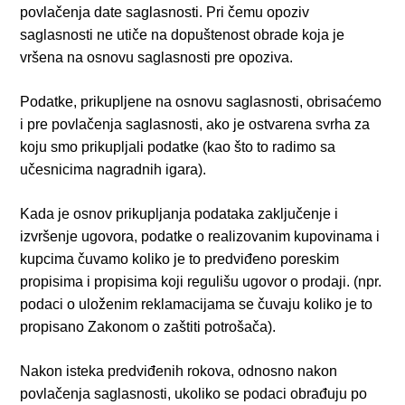
povlačenja date saglasnosti. Pri čemu opoziv
saglasnosti ne utiče na dopuštenost obrade koja je
vršena na osnovu saglasnosti pre opoziva.
Podatke, prikupljene na osnovu saglasnosti, obrisaćemo
i pre povlačenja saglasnosti, ako je ostvarena svrha za
koju smo prikupljali podatke (kao što to radimo sa
učesnicima nagradnih igara).
Kada je osnov prikupljanja podataka zaključenje i
izvršenje ugovora, podatke o realizovanim kupovinama i
kupcima čuvamo koliko je to predviđeno poreskim
propisima i propisima koji regulišu ugovor o prodaji. (npr.
podaci o uloženim reklamacijama se čuvaju koliko je to
propisano Zakonom o zaštiti potrošača).
Nakon isteka predviđenih rokova, odnosno nakon
povlačenja saglasnosti, ukoliko se podaci obrađuju po