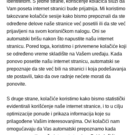
identitetom. S jedne strane, korišćenje kolačića služi da
Vam poseta internet stranici bude prijatnija. Mi koristimo
takozvane kolačiće sesije kako bismo prepoznali da ste
određene delove naše stranice već posetili ili da ste već
prijavljeni na svom korisničkom nalogu. Oni se
automatski brišu nakon što napustite našu internet
stranicu. Pored toga, koristimo i privremene kolačiće koji
se određeno vreme skladište na Vašem uređaju. Kada
ponovo posetite našu internet stranicu, automatski se
prepoznaje da ste već bili na stranici i koja podešavanja
ste postavili, tako da ove radnje nećete morati da
ponovite.
S druge strane, kolačiće koristimo kako bismo statistički
evidentirali korišćenje naše internet stranice, i to u cilju
optimizacije ponude i prikaza informacija koje su
prilagođene Vašim interesovanjima. Ovi kolačići nam
omogućavaju da Vas automatski prepoznamo kada