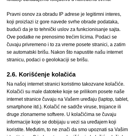
Pravni osnov za obradu IP adrese je legitimni interes,
koji proizlazi iz gore navede svrhe obrade podataka,
budući da je to tehnički uslov za funkcionisanje sajta.
Ove podatke ne prenosimo trećim licima. Podaci se
čuvaju privremeno i to za vreme posete stranici, a zatim
se automatski brišu. Nakon što napustite našu internet
stranicu, podaci o geolokaciji se brišu.
2.6. Korišćenje kolačića
Na našoj internet stranici koristimo takozvane kolačiće.
Kolačići su male datoteke koje se prilikom posete naše
internet stranice čuvaju na Vašem uređaju (laptop, tablet,
smartphone itd.). Kolačić ne sadrže viruse, trojance ili
druge zlonamerne softvere. U kolačićima se čuvaju
informacije koje se dobijaju u vezi sa uređajem koji
koristite. Međutim, to ne znači da smo upoznati sa Vašim