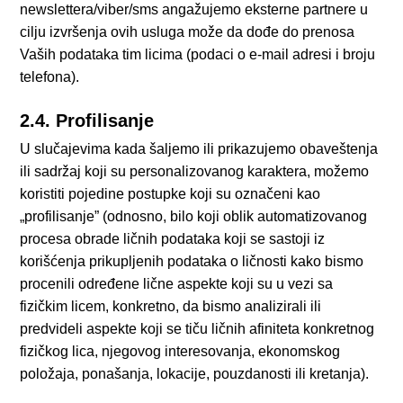
newslettera/viber/sms angažujemo eksterne partnere u
cilju izvršenja ovih usluga može da dođe do prenosa
Vaših podataka tim licima (podaci o e-mail adresi i broju
telefona).
2.4. Profilisanje
U slučajevima kada šaljemo ili prikazujemo obaveštenja
ili sadržaj koji su personalizovanog karaktera, možemo
koristiti pojedine postupke koji su označeni kao
„profilisanje” (odnosno, bilo koji oblik automatizovanog
procesa obrade ličnih podataka koji se sastoji iz
korišćenja prikupljenih podataka o ličnosti kako bismo
procenili određene lične aspekte koji su u vezi sa
fizičkim licem, konkretno, da bismo analizirali ili
predvideli aspekte koji se tiču ličnih afiniteta konkretnog
fizičkog lica, njegovog interesovanja, ekonomskog
položaja, ponašanja, lokacije, pouzdanosti ili kretanja).