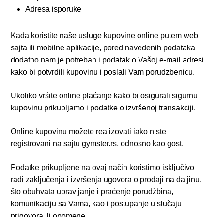
Adresa isporuke
Kada koristite naše usluge kupovine online putem web
sajta ili mobilne aplikacije, pored navedenih podataka
dodatno nam je potreban i podatak o Vašoj e-mail adresi,
kako bi potvrdili kupovinu i poslali Vam porudzbenicu.
Ukoliko vršite online plaćanje kako bi osigurali sigurnu
kupovinu prikupljamo i podatke o izvršenoj transakciji.
Online kupovinu možete realizovati iako niste
registrovani na sajtu gymster.rs, odnosno kao gost.
Podatke prikupljene na ovaj način koristimo isključivo
radi zaključenja i izvršenja ugovora o prodaji na daljinu,
što obuhvata upravljanje i praćenje porudžbina,
komunikaciju sa Vama, kao i postupanje u slučaju
prigovora ili opomene.