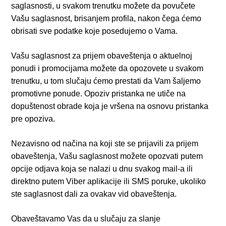
saglasnosti, u svakom trenutku možete da povučete
Vašu saglasnost, brisanjem profila, nakon čega ćemo
obrisati sve podatke koje posedujemo o Vama.
Vašu saglasnost za prijem obaveštenja o aktuelnoj
ponudi i promocijama možete da opozovete u svakom
trenutku, u tom slučaju ćemo prestati da Vam šaljemo
promotivne ponude. Opoziv pristanka ne utiče na
dopuštenost obrade koja je vršena na osnovu pristanka
pre opoziva.
Nezavisno od načina na koji ste se prijavili za prijem
obaveštenja, Vašu saglasnost možete opozvati putem
opcije odjava koja se nalazi u dnu svakog mail-a ili
direktno putem Viber aplikacije ili SMS poruke, ukoliko
ste saglasnost dali za ovakav vid obaveštenja.
Obaveštavamo Vas da u slučaju za slanje