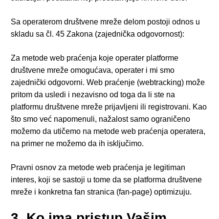
Sa operaterom društvene mreže delom postoji odnos u
skladu sa čl. 45 Zakona (zajednička odgovornost):
Za metode web praćenja koje operater platforme
društvene mreže omogućava, operater i mi smo
zajednički odgovorni. Web praćenje (webtracking) može
pritom da usledi i nezavisno od toga da li ste na
platformu društvene mreže prijavljeni ili registrovani. Kao
što smo već napomenuli, nažalost samo ograničeno
možemo da utičemo na metode web praćenja operatera,
na primer ne možemo da ih isključimo.
Pravni osnov za metode web praćenja je legitiman
interes, koji se sastoji u tome da se platforma društvene
mreže i konkretna fan stranica (fan-page) optimizuju.
3. Ko ima pristup Vašim