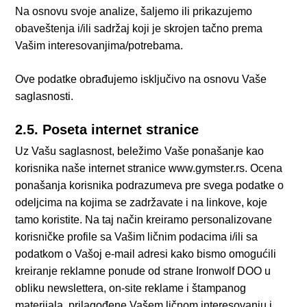
Na osnovu svoje analize, šaljemo ili prikazujemo
obaveštenja i/ili sadržaj koji je skrojen tačno prema
Vašim interesovanjima/potrebama.
Ove podatke obrađujemo isključivo na osnovu Vaše
saglasnosti.
2.5. Poseta internet stranice
Uz Vašu saglasnost, beležimo Vaše ponašanje kao
korisnika naše internet stranice www.gymster.rs. Ocena
ponašanja korisnika podrazumeva pre svega podatke o
odeljcima na kojima se zadržavate i na linkove, koje
tamo koristite. Na taj način kreiramo personalizovane
korisničke profile sa Vašim ličnim podacima i/ili sa
podatkom o Vašoj e-mail adresi kako bismo omogućili
kreiranje reklamne ponude od strane Ironwolf DOO u
obliku newslettera, on-site reklame i štampanog
materijala, prilagođene Vašem ličnom interesovanju i