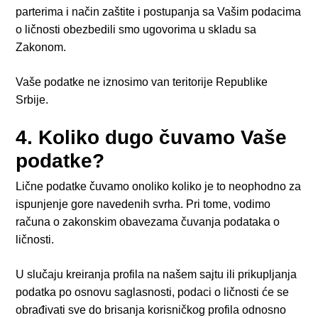
parterima i način zaštite i postupanja sa Vašim podacima
o ličnosti obezbedili smo ugovorima u skladu sa
Zakonom.
Vaše podatke ne iznosimo van teritorije Republike
Srbije.
4. Koliko dugo čuvamo Vaše
podatke?
Lične podatke čuvamo onoliko koliko je to neophodno za
ispunjenje gore navedenih svrha. Pri tome, vodimo
računa o zakonskim obavezama čuvanja podataka o
ličnosti.
U slučaju kreiranja profila na našem sajtu ili prikupljanja
podatka po osnovu saglasnosti, podaci o ličnosti će se
obrađivati sve do brisanja korisničkog profila odnosno