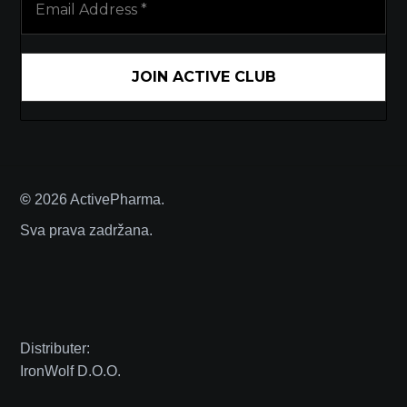
Address
*
©
2026
ActivePharma.
Sva prava zadržana.
Distributer:
IronWolf D.O.O.