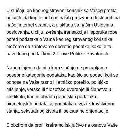
U slučaju da kao registrovani korisnik sa Vašeg profila
odlučite da kupite neki od naših proizvoda dostupnih na
našoj internet stranici, a u skladu sa našim Uslovima
poslovanja, u cilju izvršenja transakcije i isporuke robe,
pored podataka o Vama kao registrovanog korisnika
možemo da zahtevamo dodatne podatke, kako je to
navedeno pod tačkom 2.1. ove Politike Privatnosti.
Napominjemo da ni u kom slučaju ne prikupljamo
posebne kategorije podataka, kao što su podaci koji se
odnose na Vaše rasno ili etničko poreklo, političko
mišljenje, versko ili filozofsko uverenje ili članstvo u
sindikatu, kao ni obradu genetskih podataka,
biometrijskih podataka, podataka u vezi zdravstvenog
stanja, seksualnog života ili seksualne orijentacije.
S obzirom da profil kreiramo isključivo na osnovu Vaše