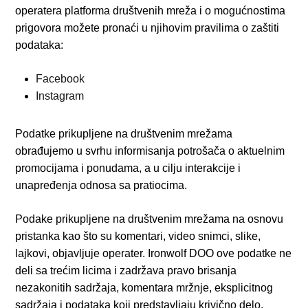
operatera platforma društvenih mreža i o mogućnostima
prigovora možete pronaći u njihovim pravilima o zaštiti
podataka:
Facebook
Instagram
Podatke prikupljene na društvenim mrežama
obrađujemo u svrhu informisanja potrošača o aktuelnim
promocijama i ponudama, a u cilju interakcije i
unapređenja odnosa sa pratiocima.
Podake prikupljene na društvenim mrežama na osnovu
pristanka kao što su komentari, video snimci, slike,
lajkovi, objavljuje operater. Ironwolf DOO ove podatke ne
deli sa trećim licima i zadržava pravo brisanja
nezakonitih sadržaja, komentara mržnje, eksplicitnog
sadržaja i podataka koji predstavljaju krivično delo.