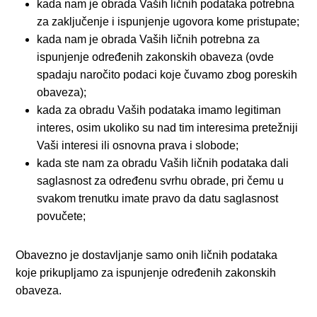
kada nam je obrada Vaših ličnih podataka potrebna
za zaključenje i ispunjenje ugovora kome pristupate;
kada nam je obrada Vaših ličnih potrebna za
ispunjenje određenih zakonskih obaveza (ovde
spadaju naročito podaci koje čuvamo zbog poreskih
obaveza);
kada za obradu Vaših podataka imamo legitiman
interes, osim ukoliko su nad tim interesima pretežniji
Vaši interesi ili osnovna prava i slobode;
kada ste nam za obradu Vaših ličnih podataka dali
saglasnost za određenu svrhu obrade, pri čemu u
svakom trenutku imate pravo da datu saglasnost
povučete;
Obavezno je dostavljanje samo onih ličnih podataka
koje prikupljamo za ispunjenje određenih zakonskih
obaveza.