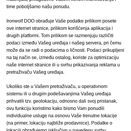
time poboljšamo našu ponudu.
Ironwolf DOO obrađuje Vaše podatke prilikom posete
ove internet stranice, prilikom korišćenja aplikacija i
drugih platformi. Tom prilikom se razmenjuju različiti
podaci između Vašeg uređaja i našeg servera, pri čemu
može da se radi o podacima o ličnosti. Podaci prikupljeni
na taj način se, između ostalog, koriste za optimizaciju
naše internet stranice ili u svrhu prikazivanja reklama u
pretraživaču Vašeg uređaja.
Ukoliko ste u Vašem pretraživaču, u operativnom
sistemu ili u drugim podešavanjima Vašeg uređaja
prihvatili tzv. geolokaciju, odnosno dali svoj pristanak,
ovu funkciju koristimo kako bismo Vam ponudili
individualne usluge na osnovu Vaše trenutne lokacije
(na primer, lokaciju najbliže prodavnice). Podatke o
lokaciji obrađujemo isključivo u navedenu svrhu.