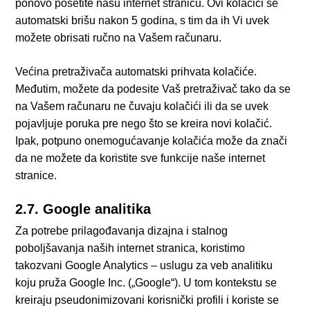
ponovo posetite našu internet stranicu. Ovi kolačići se
automatski brišu nakon 5 godina, s tim da ih Vi uvek
možete obrisati ručno na Vašem računaru.
Većina pretraživača automatski prihvata kolačiće.
Međutim, možete da podesite Vaš pretraživač tako da se
na Vašem računaru ne čuvaju kolačići ili da se uvek
pojavljuje poruka pre nego što se kreira novi kolačić.
Ipak, potpuno onemogućavanje kolačića može da znači
da ne možete da koristite sve funkcije naše internet
stranice.
2.7. Google analitika
Za potrebe prilagođavanja dizajna i stalnog
poboljšavanja naših internet stranica, koristimo
takozvani Google Analytics – uslugu za veb analitiku
koju pruža Google Inc. („Google“). U tom kontekstu se
kreiraju pseudonimizovani korisnički profili i koriste se