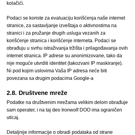
kolačići.
Podaci se koriste za evaluaciju korišćenja naše internet
stranice, za sastavljanje izveštaja o aktivnostima na
stranici i za pružanje drugih usluga vezanih za
korišćenje stranica i korišćenje interneta. Podaci se
obrađuju u svrhu istraživanja tržišta i prilagođavanja ovih
internet stranica. IP adrese su anonimizovane, tako da
nije moguće utvrditi identitet (takozvani IP maskiranje).
Ni pod kojim uslovima Vaša IP adresa neće biti
povezana sa drugim podacima Google-a
2.8. Društvene mreže
Podatke na društvenim mrežama velikim delom obrađuje
sam operater, i na taj deo Ironwolf DOO ima ograničen
uticaj.
Detaljnije informacije o obradi podataka od strane