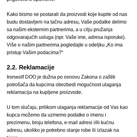
Kako bismo se postarali da proizvodi koje kupite od nas
budu dostavljeni na tačnu adresu, Vaše podatke delimo
sa našim eksternim partnerima, a u cilju pružanja
odgovarajućih usluga (npr. Vaše ime, adresa isporuke).
Više o našim partnerima pogledajte u odeljku „Ko ima
pristup Vašim podacima?“
2.2. Reklamacije
Ironwolf DOO je dužna po osnovu Zakona o zaštiti
potrošača da kupcima obezbedi mogućnost ulaganja
reklamacija na kupljene proizvode.
U tom slučaju, prilikom ulaganja reklamacije od Vas kao
kupca možemo da uzmemo podatke o imenu i
prezimenu, broju telefona, e-mail adresi i/ili kućnu
adresu, ukoliko je potrebno slanje robe ili izlazak na