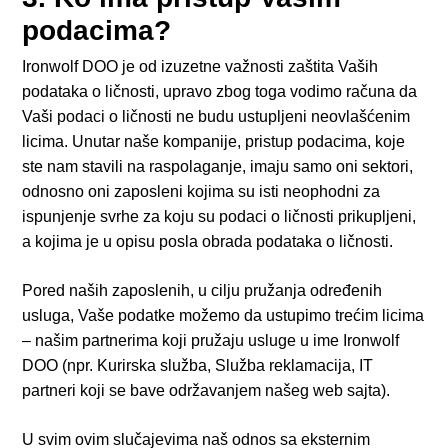
podacima?
Ironwolf DOO je od izuzetne važnosti zaštita Vaših
podataka o ličnosti, upravo zbog toga vodimo računa da
Vaši podaci o ličnosti ne budu ustupljeni neovlašćenim
licima. Unutar naše kompanije, pristup podacima, koje
ste nam stavili na raspolaganje, imaju samo oni sektori,
odnosno oni zaposleni kojima su isti neophodni za
ispunjenje svrhe za koju su podaci o ličnosti prikupljeni,
a kojima je u opisu posla obrada podataka o ličnosti.
Pored naših zaposlenih, u cilju pružanja određenih
usluga, Vaše podatke možemo da ustupimo trećim licima
– našim partnerima koji pružaju usluge u ime Ironwolf
DOO (npr. Kurirska služba, Služba reklamacija, IT
partneri koji se bave održavanjem našeg web sajta).
U svim ovim slučajevima naš odnos sa eksternim