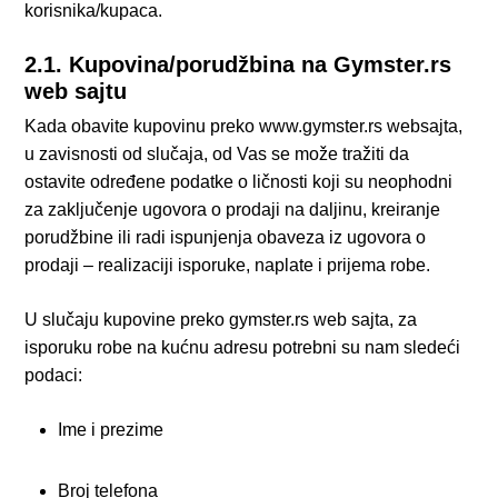
korisnika/kupaca.
2.1. Kupovina/porudžbina na Gymster.rs
web sajtu
Kada obavite kupovinu preko www.gymster.rs websajta,
u zavisnosti od slučaja, od Vas se može tražiti da
ostavite određene podatke o ličnosti koji su neophodni
za zaključenje ugovora o prodaji na daljinu, kreiranje
porudžbine ili radi ispunjenja obaveza iz ugovora o
prodaji – realizaciji isporuke, naplate i prijema robe.
U slučaju kupovine preko gymster.rs web sajta, za
isporuku robe na kućnu adresu potrebni su nam sledeći
podaci:
Ime i prezime
Broj telefona