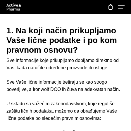
Skip
Menu
to
Korpa
Close
Cart
main
content
1. Na koji način prikupljamo
Vaše lične podatke i po kom
pravnom osnovu?
Sve informacije koje prikupljamo dobijamo direktno od
Vas, kada naručite određene proizvode ili usluge.
Sve Vaše lične informacije tretiraju se kao strogo
poverljive, a Ironwolf DOO ih čuva na adekvatan način.
U skladu sa važećim zakonodavstvom, koje reguliše
zaštitu ličnih podataka, možemo da obrađujemo Vaše
lične podatke po sledećim pravnim osnovima: