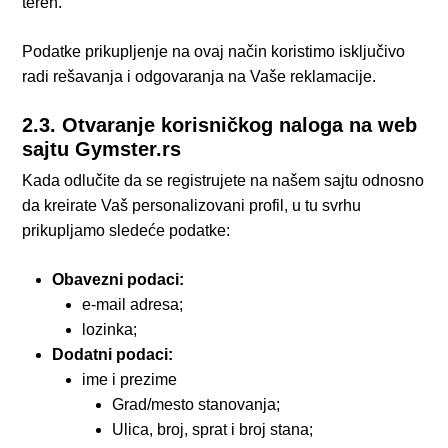
teren.
Podatke prikupljenje na ovaj način koristimo isključivo
radi rešavanja i odgovaranja na Vaše reklamacije.
2.3. Otvaranje korisničkog naloga na web
sajtu Gymster.rs
Kada odlučite da se registrujete na našem sajtu odnosno
da kreirate Vaš personalizovani profil, u tu svrhu
prikupljamo sledeće podatke:
Obavezni podaci:
e-mail adresa;
lozinka;
Dodatni podaci:
ime i prezime
Grad/mesto stanovanja;
Ulica, broj, sprat i broj stana;