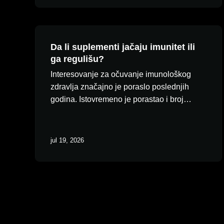
Da li suplementi jačaju imunitet ili
ga regulišu?
Interesovanje za očuvanje imunološkog
zdravlja značajno je poraslo poslednjih
godina. Istovremeno je porastao i broj…
jul 19, 2026