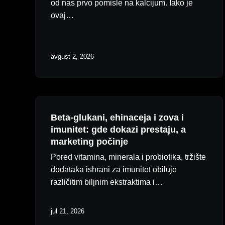
od nas prvo pomisle na kalcijum. Iako je
ovaj…
avgust 2, 2026
Beta-glukani, ehinaceja i zova i
imunitet: gde dokazi prestaju, a
marketing počinje
Pored vitamina, minerala i probiotika, tržište
dodataka ishrani za imunitet obiluje
različitim biljnim ekstraktima i…
jul 21, 2026