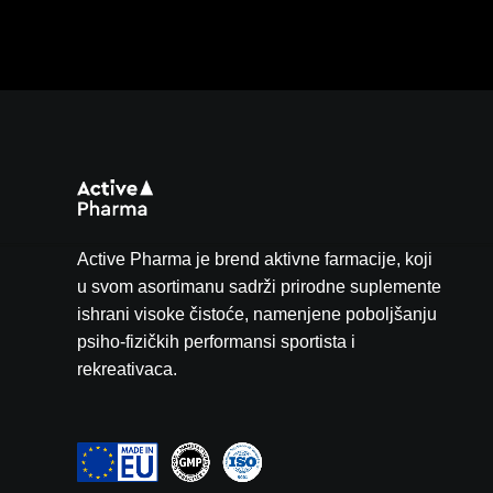
Active Pharma je brend aktivne farmacije, koji
u svom asortimanu sadrži prirodne suplemente
ishrani visoke čistoće, namenjene poboljšanju
psiho-fizičkih performansi sportista i
rekreativaca.