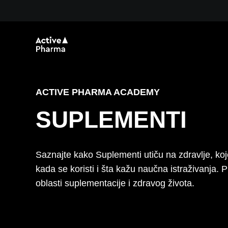
Skip
to
main
content
ACTIVE PHARMA ACADEMY
SUPLEMENTI
Saznajte kako Suplementi utiču na zdravlje, koje
kada se koristi i šta kažu naučna istraživanja. 
oblasti suplementacije i zdravog života.