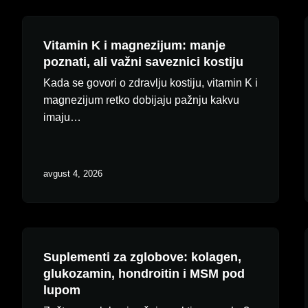
Vitamin K i magnezijum: manje
poznati, ali važni saveznici kostiju
Kada se govori o zdravlju kostiju, vitamin K i
magnezijum retko dobijaju pažnju kakvu
imaju…
avgust 4, 2026
Suplementi za zglobove: kolagen,
glukozamin, hondroitin i MSM pod
lupom