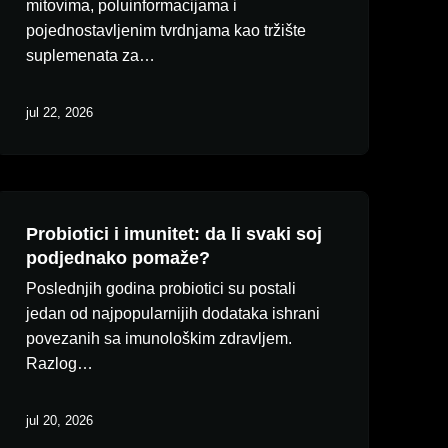
mitovima, poluinformacijama i
pojednostavljenim tvrdnjama kao tržište
suplemenata za…
jul 22, 2026
Probiotici i imunitet: da li svaki soj
podjednako pomaže?
Poslednjih godina probiotici su postali
ema proizvoda u korpi.
jedan od najpopularnijih dodataka ishrani
povezanih sa imunološkim zdravljem.
Idi Na Shop
Razlog…
jul 20, 2026