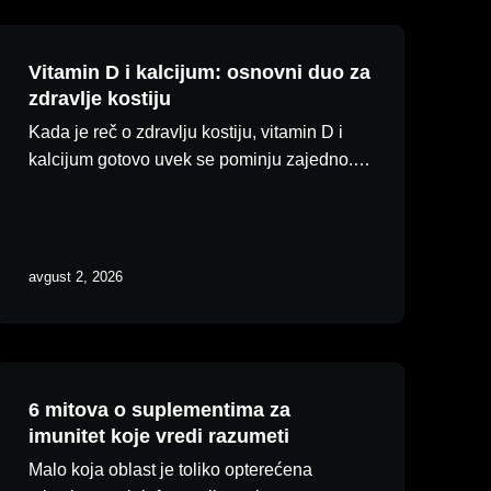
Vitamin D i kalcijum: osnovni duo za
zdravlje kostiju
Kada je reč o zdravlju kostiju, vitamin D i
kalcijum gotovo uvek se pominju zajedno.…
avgust 2, 2026
6 mitova o suplementima za
imunitet koje vredi razumeti
Malo koja oblast je toliko opterećena