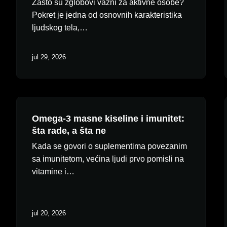
Zašto su zglobovi važni za aktivne osobe?
Pokret je jedna od osnovnih karakteristika
ljudskog tela,…
jul 29, 2026
Omega-3 masne kiseline i imunitet:
šta rade, a šta ne
Kada se govori o suplementima povezanim
N
sa imunitetom, većina ljudi prvo pomisli na
vitamine i…
jul 20, 2026