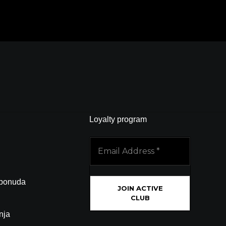
Loyalty program
Email
Address
*
 ponuda
nja