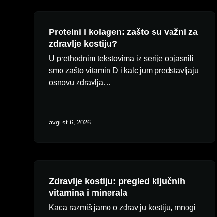
Proteini i kolagen: zašto su važni za
zdravlje kostiju?
U prethodnim tekstovima iz serije objasnili
smo zašto vitamin D i kalcijum predstavljaju
osnovu zdravlja…
avgust 6, 2026
Zdravlje kostiju: pregled ključnih
vitamina i minerala
Kada razmišljamo o zdravlju kostiju, mnogi