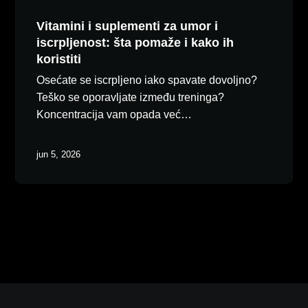
Vitamini i suplementi za umor i
iscrpljenost: šta pomaže i kako ih
koristiti
Osećate se iscrpljeno iako spavate dovoljno?
Teško se oporavljate između treninga?
Koncentracija vam opada već…
jun 5, 2026