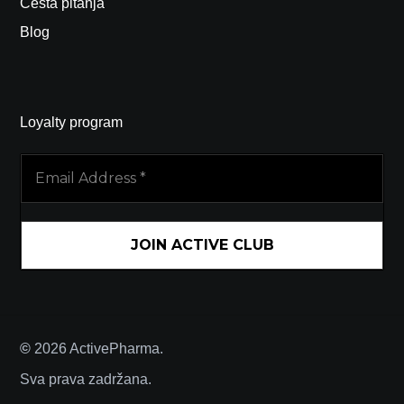
Česta pitanja
Blog
Loyalty program
Email
Address
*
©
2026
ActivePharma.
Sva prava zadržana.