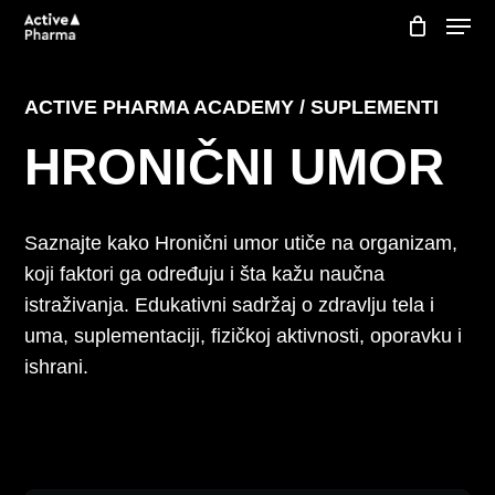
Skip
Menu
to
Korpa
Close
Cart
main
content
ACTIVE PHARMA ACADEMY / SUPLEMENTI
HRONIČNI UMOR
Saznajte kako Hronični umor utiče na organizam,
koji faktori ga određuju i šta kažu naučna
istraživanja. Edukativni sadržaj o zdravlju tela i
uma, suplementaciji, fizičkoj aktivnosti, oporavku i
ishrani.