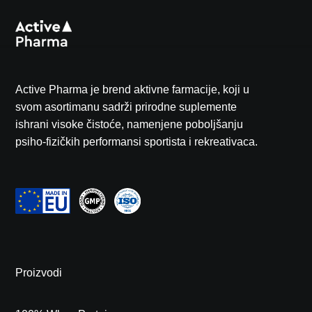
Active Pharma je brend aktivne farmacije, koji u
svom asortimanu sadrži prirodne suplemente
ishrani visoke čistoće, namenjene poboljšanju
psiho-fizičkih performansi sportista i rekreativaca.
Nema proizvoda u korpi.
Idi Na Shop
Proizvodi